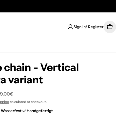
Sign in/ Register
Car
chain - Vertical
a variant
79,00€
ipping
calculated at checkout.
Wasserfest
Handgefertigt