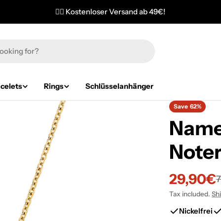
✌🏼 Kostenloser Versand ab 49€!
celets
Rings
Schlüsselanhänger
Save
62%
Name 
Noter
29,90€
Sale
Regular
Tax included.
Sh
price
price
Nickelfrei