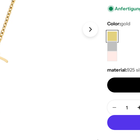
Anfertigung
Color:
gold
material:
925 si
Open media 1 in
Quantity
Decrease 