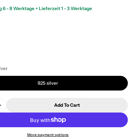
 6 - 8 Werktage + Lieferzeit 1 - 3 Werktage
lver
925 silver
 modal
Add To Cart
Quantity For Name Chain - Vertical Notera Variant
Increase Quantity For Name Chain - Vertical Notera V
More payment options