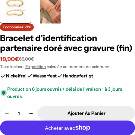
Économisez
71%
Bracelet d'identification
partenaire doré avec gravure (fin)
19,90€
69,00€
Prix
Prix
Taxe incluse.
Expédition
calculée au moment du paiement.
de
régulier
Nickelfrei
Wasserfest
Handgefertigt
vente
Production 6 jours ouvrés + délai de livraison 1 à 3 jours
ouvrés
Quantité
Ajouter Au Panier
Diminuer La Quantité Pour Bracelet D&#39;identif
Augmenter La Quantité Pour Bracelet D&#